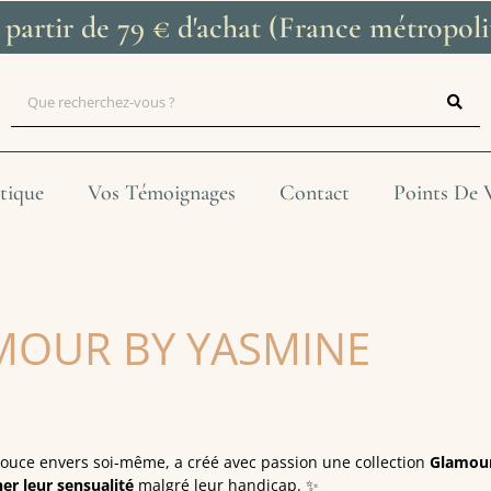
à partir de 79 € d'achat (France métropo
tique
Vos Témoignages
Contact
Points De 
MOUR BY YASMINE
ouce envers soi-même, a créé avec passion une collection
Glamou
er leur sensualité
malgré leur handicap. ✨