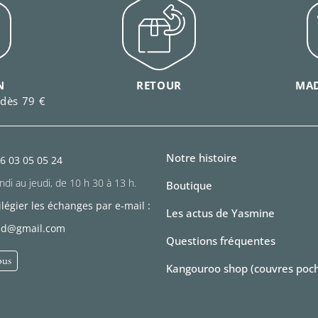
N
RETOUR
MAD
 dès 79 €
Notre histoire
6 03 05 05 24
ndi au jeudi, de 10 h 30 à 13 h.
Boutique
ilégier les échanges par e-mail :
Les actus de Yasmine
med@gmail.com
Questions fréquentes
ous
Kangouroo shop (couvres poc