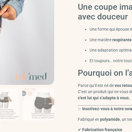
Une coupe im
avec douceur
Une forme qui épouse n
Une matière
respirante
Une adaptation optima
Et toujours… notre touch
Pourquoi on l’
Parce qu’il est né de
vos retou
C’est un produit qui ne vous 
c’est lui qui s’adapte à vous.
✨
Inscrivez-vous à notre new
Fabriqué en
polyamide
, un te
✔
Fabrication française