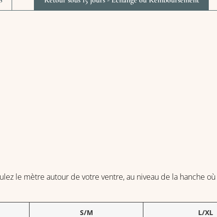
S
Retour sous 15 jours - Échange ou Remboursement
ulez le mètre autour de votre ventre, au niveau de la hanche où 
S/M
L/XL