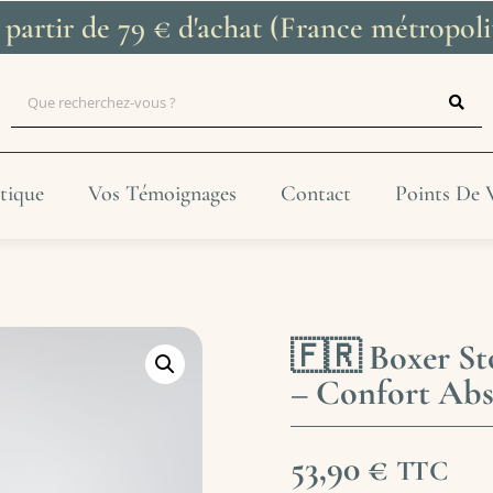
à partir de 79 € d'achat (France métropo
tique
Vos Témoignages
Contact
Points De 
🇫🇷 Boxer S
– Confort Abs
53,90
€
TTC